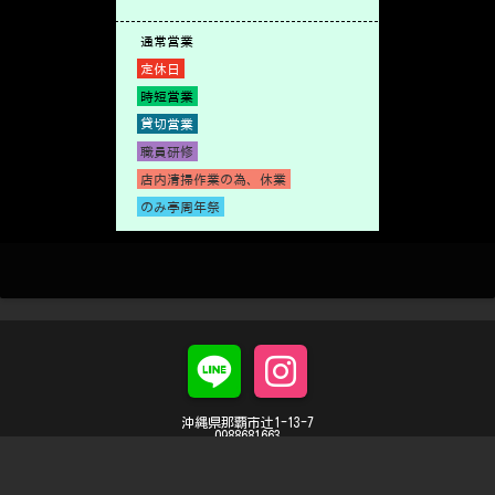
沖縄県那覇市辻1-13-7
0988681663
泡盛ダイニングのみ亭