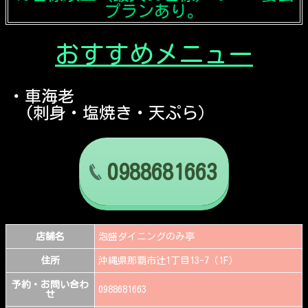
プランあり。
おすすめメニュー
・車海老
(刺身・塩焼き・天ぷら）
0988681663
店舗名
泡盛ダイニングのみ亭
住所
沖縄県那覇市辻1丁目13-7（1F）
予約・お問い合わ
0988681663
せ