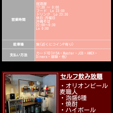
居酒屋
17:30 ～ 0:00
フード Lo 23:00
ドリンク Lo 23:30
休日:月曜日
営業時間
沖縄そば
22:00〜0:30
Lo 0:00
駐車場
無(近くにコインP有り)
カード可(VISA・Master・JCB・AMEX・
支払い方法
Diners・銀聯・他)
セルフ飲み放題
・オリオンビール
麦職人
・泡盛6種
・焼酎
・ハイボール