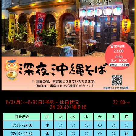
8/3(月)〜8/9(日)予約・休日状況 22:00〜
24:30は沖縄そば
営業時間
月
火
水
木
金
土
日
17:30～24:00
休
○
○
○
○
○
○
22:00～24:30
休
○
○
○
○
○
休